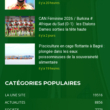
il y'a 20 heures
CAN Féminine 2026 / Burkina #
Afrique du Sud (0-1) : les Etalons
Dames sorties la tête haute
il y'a 2 jours
Pisciculture en cage flottante à Bagré :
plongée dans les eaux
poissonneuses de la souveraineté
alimentaire
il y'a 19 heures
CATÉGORIES POPULAIRES
LA UNE SITE
19516
ACTUALITES
8856
SOCIETE
7773