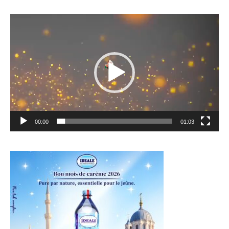
Lecteur
vidéo
00:00
01:03