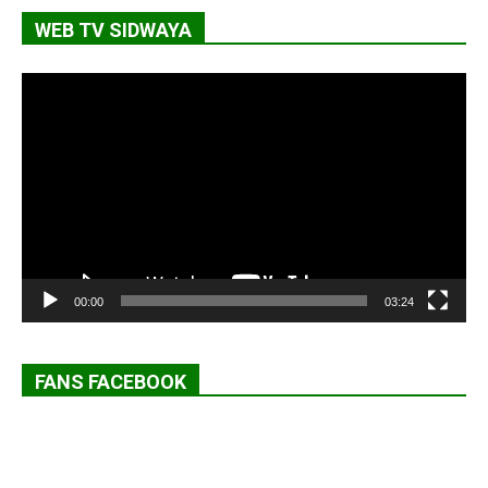
WEB TV SIDWAYA
Lecteur
vidéo
00:00
03:24
FANS FACEBOOK