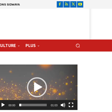
IONS SIDWAYA
CULTURE
PLUS
cteur
déo
00:00
01:03