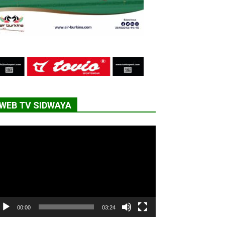
WEB TV SIDWAYA
cteur
déo
00:00
03:24