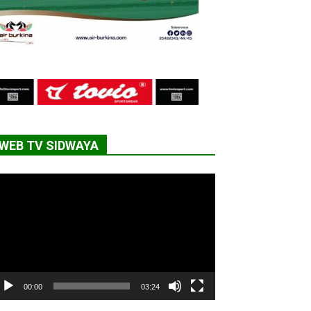
WEB TV SIDWAYA
cteur
déo
00:00
03:24