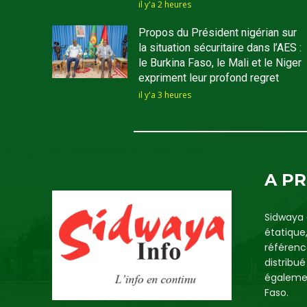
il y'a 2 heures
Propos du Président nigérian sur
la situation sécuritaire dans l’AES :
le Burkina Faso, le Mali et le Niger
expriment leur profond regret
il y'a 3 heures
A P
Sidwaya 
étatique
référenc
distribu
égalemen
Faso.