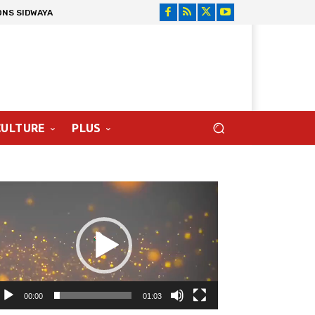
ONS SIDWAYA
CULTURE
PLUS
cteur
déo
00:00
01:03