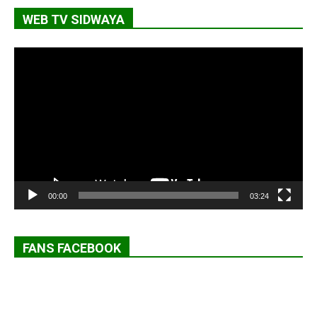
WEB TV SIDWAYA
Lecteur
vidéo
00:00
03:24
FANS FACEBOOK