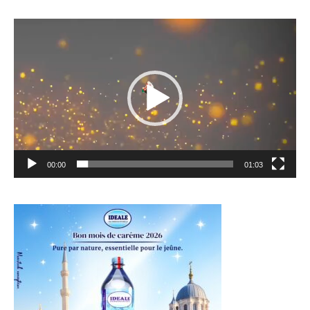
Lecteur
vidéo
00:00
01:03