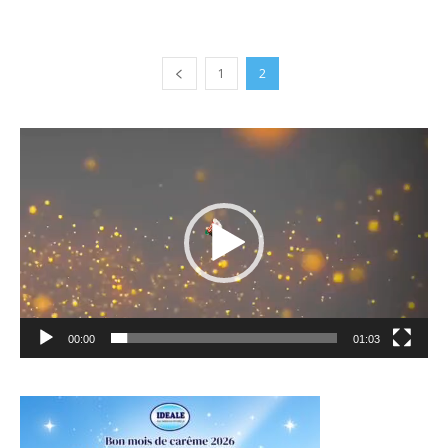
1
2
Lecteur
vidéo
00:00
01:03