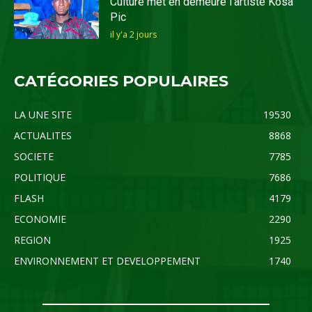
Culture met en demeure l’artiste Kosa
Pic
il y'a 2 jours
CATÉGORIES POPULAIRES
LA UNE SITE
19530
ACTUALITES
8868
SOCIETE
7785
POLITIQUE
7686
FLASH
4179
ECONOMIE
2290
REGION
1925
ENVIRONNEMENT ET DEVELOPPEMENT
1740