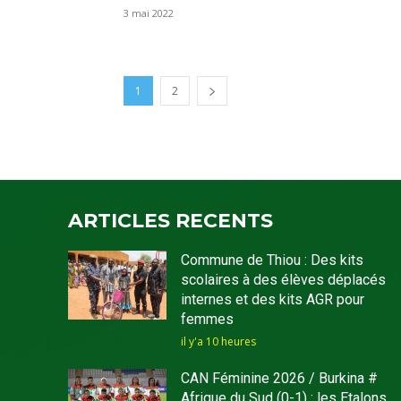
3 mai 2022
1
2
ARTICLES RECENTS
Commune de Thiou : Des kits
scolaires à des élèves déplacés
internes et des kits AGR pour
femmes
il y'a 10 heures
CAN Féminine 2026 / Burkina #
Afrique du Sud (0-1) : les Etalons