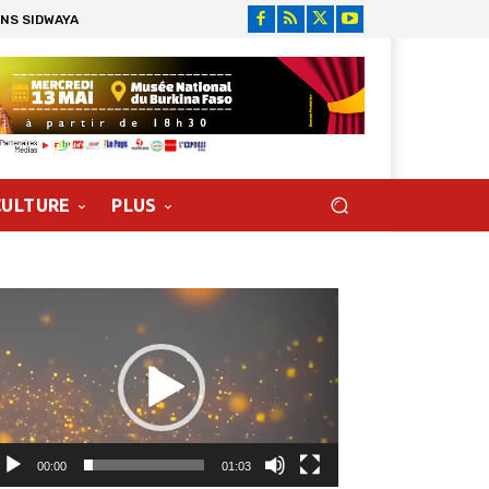
ONS SIDWAYA
CULTURE
PLUS
cteur
déo
00:00
01:03