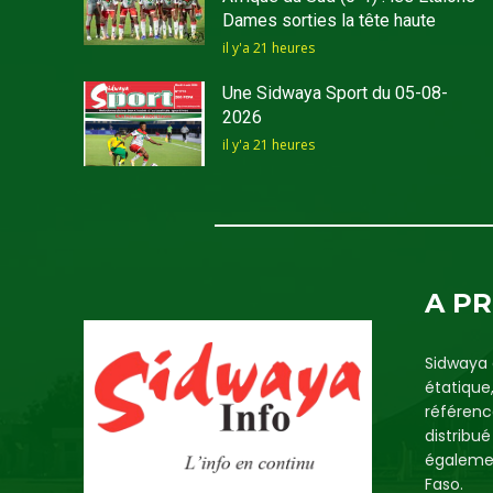
Dames sorties la tête haute
il y'a 21 heures
Une Sidwaya Sport du 05-08-
2026
il y'a 21 heures
A P
Sidwaya 
étatique
référenc
distribu
égalemen
Faso.