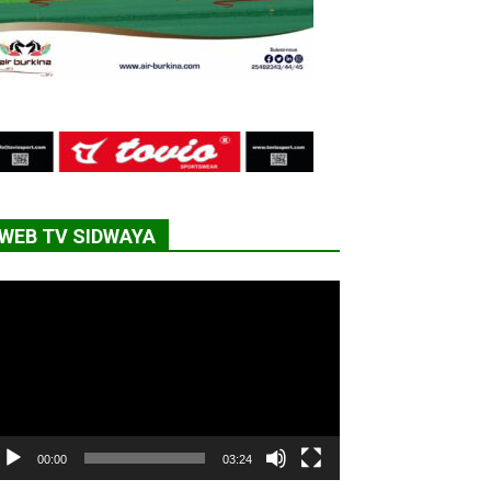
WEB TV SIDWAYA
cteur
déo
00:00
03:24