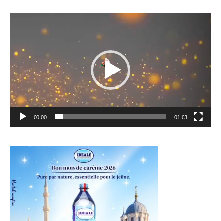
Lecteur
vidéo
00:00
01:03