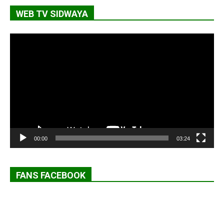
WEB TV SIDWAYA
Lecteur
vidéo
00:00
03:24
FANS FACEBOOK