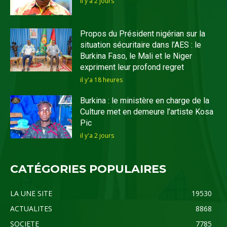
il y'a 2 jours
Propos du Président nigérian sur la
situation sécuritaire dans l’AES : le
Burkina Faso, le Mali et le Niger
expriment leur profond regret
il y'a 18 heures
Burkina : le ministère en charge de la
Culture met en demeure l’artiste Kosa
Pic
il y'a 2 jours
CATÉGORIES POPULAIRES
LA UNE SITE
19530
ACTUALITES
8868
SOCIETE
7785