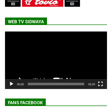
WEB TV SIDWAYA
Lecteur
vidéo
00:00
03:24
FANS FACEBOOK