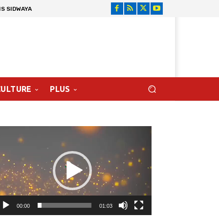
NS SIDWAYA
CULTURE
PLUS
cteur
déo
00:00
01:03