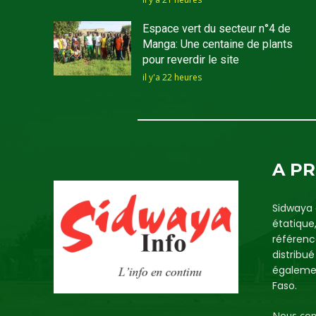
Espace vert du secteur n°4 de
Manga: Une centaine de plants
pour reverdir le site
il y'a 22 heures
A P
Sidwaya 
étatique
référenc
distribu
égalemen
Faso.
Nous con