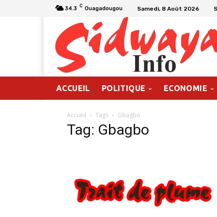
C
Samedi, 8 Août 2026
34.3
Ouagadougou
ACCUEIL
POLITIQUE
ECONOMIE
Accueil
Tags
Gbagbo
Tag: Gbagbo