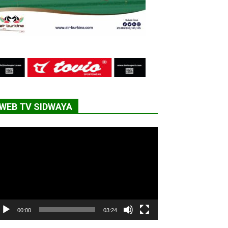
WEB TV SIDWAYA
cteur
déo
00:00
03:24