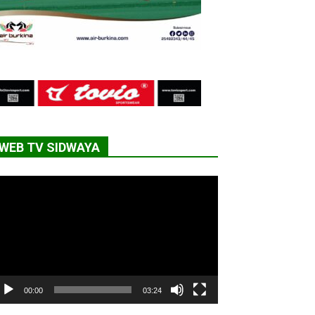
WEB TV SIDWAYA
cteur
déo
00:00
03:24