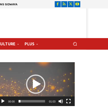
ONS SIDWAYA
CULTURE
PLUS
cteur
déo
00:00
01:03