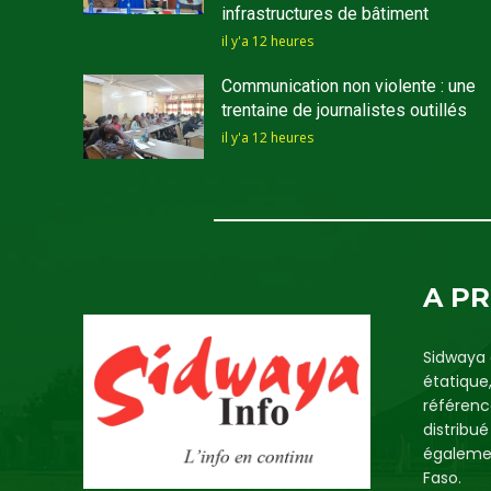
infrastructures de bâtiment
il y'a 12 heures
Communication non violente : une
trentaine de journalistes outillés
il y'a 12 heures
A P
Sidwaya 
étatique
référenc
distribu
égalemen
Faso.