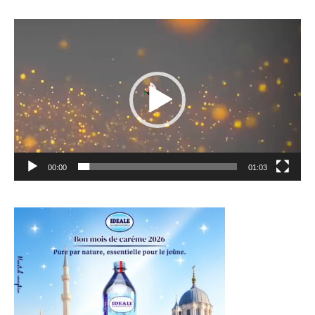
Lecteur
vidéo
00:00
01:03