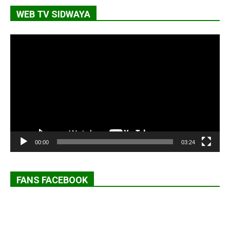
WEB TV SIDWAYA
Lecteur
vidéo
00:00
03:24
FANS FACEBOOK