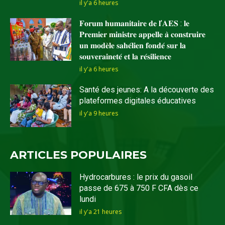
il y'a 6 heures
𝐅𝐨𝐫𝐮𝐦 𝐡𝐮𝐦𝐚𝐧𝐢𝐭𝐚𝐢𝐫𝐞 𝐝𝐞 𝐥’𝐀𝐄𝐒 : 𝐥𝐞
𝐏𝐫𝐞𝐦𝐢𝐞𝐫 𝐦𝐢𝐧𝐢𝐬𝐭𝐫𝐞 𝐚𝐩𝐩𝐞𝐥𝐥𝐞 𝐚̀ 𝐜𝐨𝐧𝐬𝐭𝐫𝐮𝐢𝐫𝐞
𝐮𝐧 𝐦𝐨𝐝𝐞̀𝐥𝐞 𝐬𝐚𝐡𝐞́𝐥𝐢𝐞𝐧 𝐟𝐨𝐧𝐝𝐞́ 𝐬𝐮𝐫 𝐥𝐚
𝐬𝐨𝐮𝐯𝐞𝐫𝐚𝐢𝐧𝐞𝐭𝐞́ 𝐞𝐭 𝐥𝐚 𝐫𝐞́𝐬𝐢𝐥𝐢𝐞𝐧𝐜𝐞
il y'a 6 heures
Santé des jeunes: A la découverte des
plateformes digitales éducatives
il y'a 9 heures
ARTICLES POPULAIRES
Hydrocarbures : le prix du gasoil
passe de 675 à 750 F CFA dès ce
lundi
il y'a 21 heures