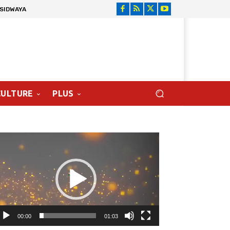
 SIDWAYA
CULTURE
PLUS
cteur
déo
00:00
01:03