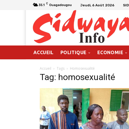
C
Jeudi, 6 Août 2026
SI
35.1
Ouagadougou
ACCUEIL
POLITIQUE
ECONOMIE
Accueil
Tags
Homosexualité
Tag: homosexualité