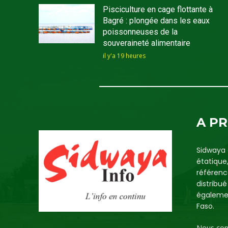
Pisciculture en cage flottante à
Bagré : plongée dans les eaux
poissonneuses de la
souveraineté alimentaire
il y'a 19 heures
A P
Sidwaya 
étatique
référenc
distribu
égalemen
Faso.
Nous con