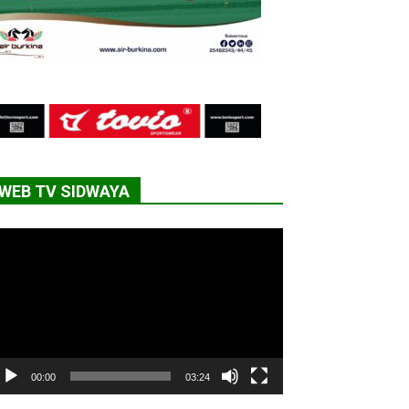
WEB TV SIDWAYA
cteur
déo
00:00
03:24