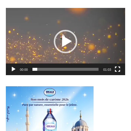
Lecteur
vidéo
00:00
01:03