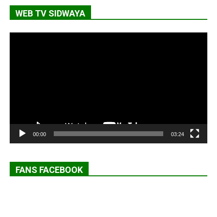
WEB TV SIDWAYA
Lecteur
vidéo
00:00
03:24
FANS FACEBOOK