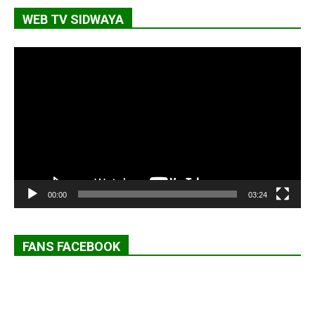
WEB TV SIDWAYA
Lecteur
vidéo
00:00
03:24
FANS FACEBOOK