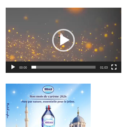
Lecteur
vidéo
00:00
01:03