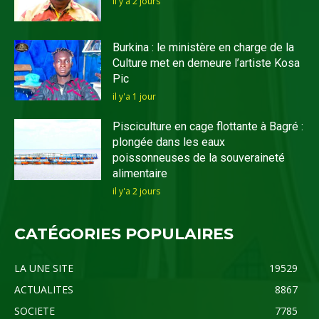
il y'a 2 jours
Burkina : le ministère en charge de la
Culture met en demeure l’artiste Kosa
Pic
il y'a 1 jour
Pisciculture en cage flottante à Bagré :
plongée dans les eaux
poissonneuses de la souveraineté
alimentaire
il y'a 2 jours
CATÉGORIES POPULAIRES
LA UNE SITE
19529
ACTUALITES
8867
SOCIETE
7785