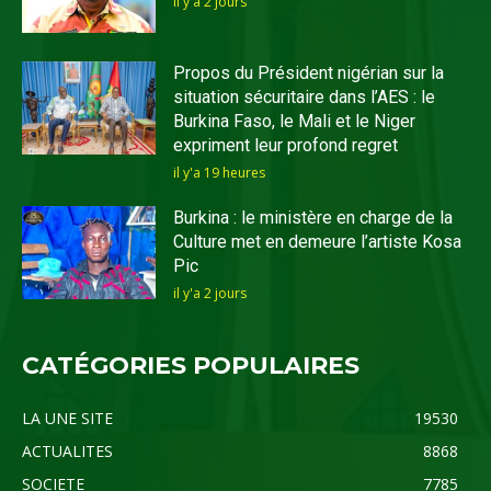
il y'a 2 jours
Propos du Président nigérian sur la
situation sécuritaire dans l’AES : le
Burkina Faso, le Mali et le Niger
expriment leur profond regret
il y'a 19 heures
Burkina : le ministère en charge de la
Culture met en demeure l’artiste Kosa
Pic
il y'a 2 jours
CATÉGORIES POPULAIRES
LA UNE SITE
19530
ACTUALITES
8868
SOCIETE
7785