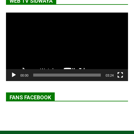
WEB TV SIDWAYA
Lecteur
vidéo
00:00
03:24
FANS FACEBOOK