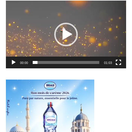
Lecteur
vidéo
00:00
01:03