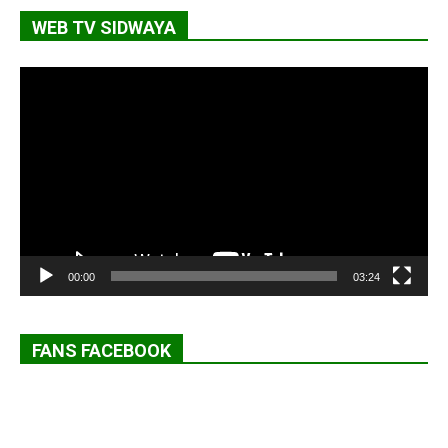
WEB TV SIDWAYA
Lecteur
vidéo
00:00
03:24
FANS FACEBOOK