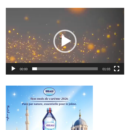
Lecteur
vidéo
00:00
01:03