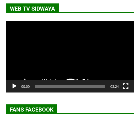
WEB TV SIDWAYA
Lecteur
vidéo
00:00
03:24
FANS FACEBOOK