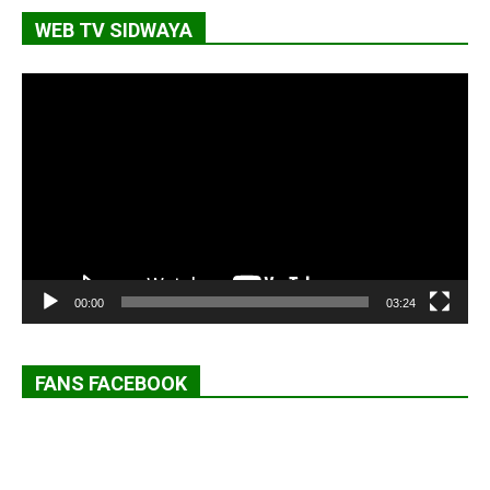
WEB TV SIDWAYA
Lecteur
vidéo
00:00
03:24
FANS FACEBOOK