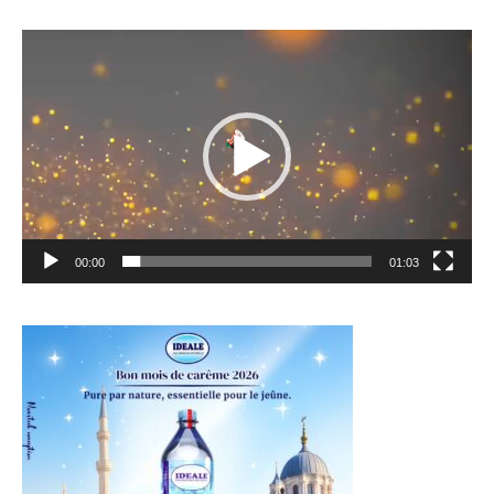
Lecteur
vidéo
00:00
01:03