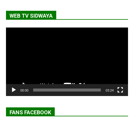
WEB TV SIDWAYA
Lecteur
vidéo
00:00
03:24
FANS FACEBOOK