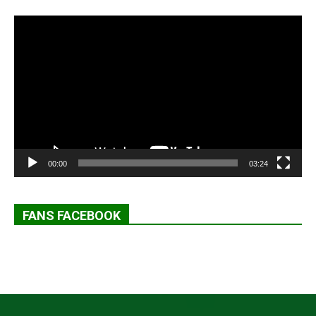
Lecteur
vidéo
00:00
03:24
FANS FACEBOOK