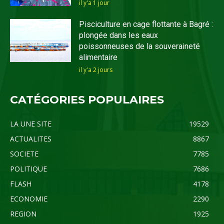
il y'a 1 jour
Pisciculture en cage flottante à Bagré :
plongée dans les eaux
poissonneuses de la souveraineté
alimentaire
il y'a 2 jours
CATÉGORIES POPULAIRES
LA UNE SITE
19529
ACTUALITES
8867
SOCIETE
7785
POLITIQUE
7686
FLASH
4178
ECONOMIE
2290
REGION
1925