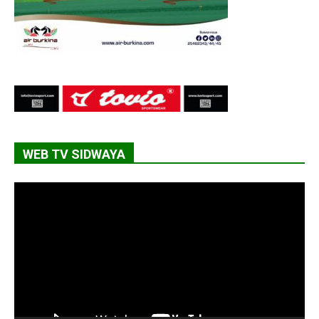
WEB TV SIDWAYA
Lecteur
vidéo