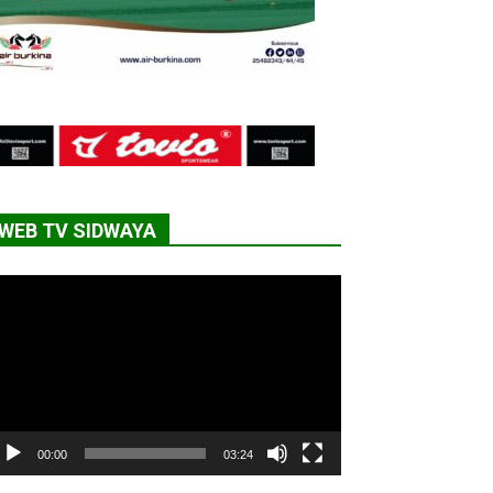
WEB TV SIDWAYA
cteur
déo
00:00
03:24