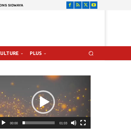
IONS SIDWAYA
CULTURE
PLUS
cteur
déo
00:00
01:03