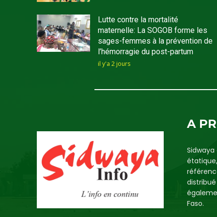
Lutte contre la mortalité
maternelle: La SOGOB forme les
sages-femmes à la prévention de
l’hémorragie du post-partum
il y'a 2 jours
A P
Sidwaya 
étatique
référenc
distribu
égalemen
Faso.