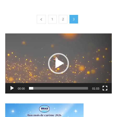
1
2
3
Lecteur
vidéo
00:00
01:03