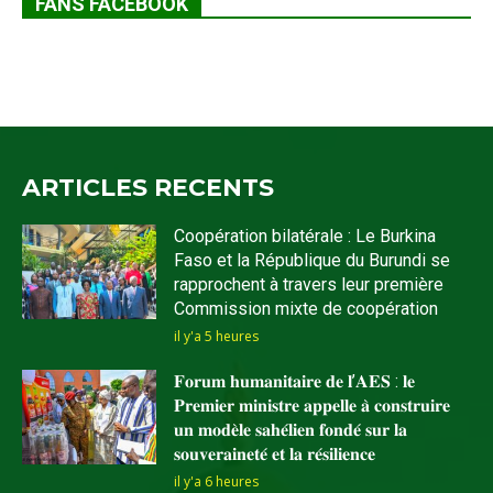
FANS FACEBOOK
ARTICLES RECENTS
Coopération bilatérale : Le Burkina
Faso et la République du Burundi se
rapprochent à travers leur première
Commission mixte de coopération
il y'a 5 heures
𝐅𝐨𝐫𝐮𝐦 𝐡𝐮𝐦𝐚𝐧𝐢𝐭𝐚𝐢𝐫𝐞 𝐝𝐞 𝐥’𝐀𝐄𝐒 : 𝐥𝐞
𝐏𝐫𝐞𝐦𝐢𝐞𝐫 𝐦𝐢𝐧𝐢𝐬𝐭𝐫𝐞 𝐚𝐩𝐩𝐞𝐥𝐥𝐞 𝐚̀ 𝐜𝐨𝐧𝐬𝐭𝐫𝐮𝐢𝐫𝐞
𝐮𝐧 𝐦𝐨𝐝𝐞̀𝐥𝐞 𝐬𝐚𝐡𝐞́𝐥𝐢𝐞𝐧 𝐟𝐨𝐧𝐝𝐞́ 𝐬𝐮𝐫 𝐥𝐚
𝐬𝐨𝐮𝐯𝐞𝐫𝐚𝐢𝐧𝐞𝐭𝐞́ 𝐞𝐭 𝐥𝐚 𝐫𝐞́𝐬𝐢𝐥𝐢𝐞𝐧𝐜𝐞
il y'a 6 heures