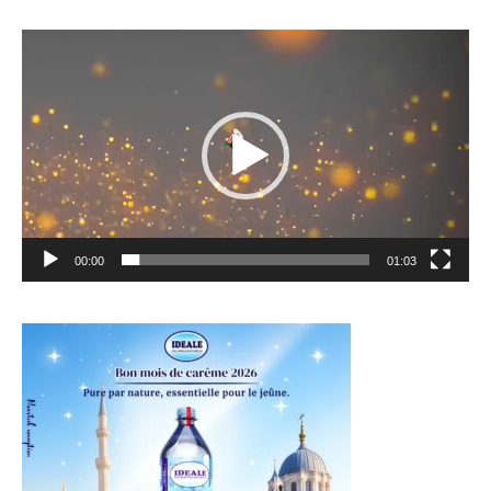
Lecteur
vidéo
00:00
01:03