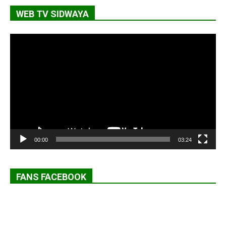
WEB TV SIDWAYA
Lecteur
vidéo
00:00
03:24
FANS FACEBOOK