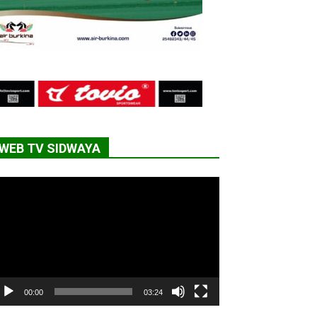
WEB TV SIDWAYA
cteur
déo
00:00
03:24