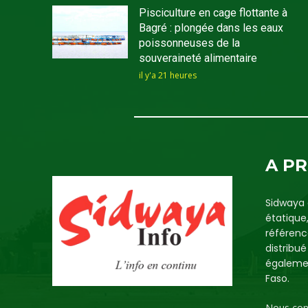
Pisciculture en cage flottante à
Bagré : plongée dans les eaux
poissonneuses de la
souveraineté alimentaire
il y'a 21 heures
A P
Sidwaya 
étatique
référenc
distribu
égalemen
Faso.
Nous con