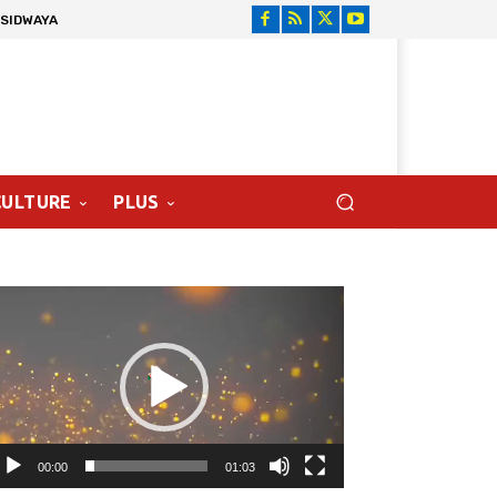
 SIDWAYA
CULTURE
PLUS
cteur
déo
00:00
01:03