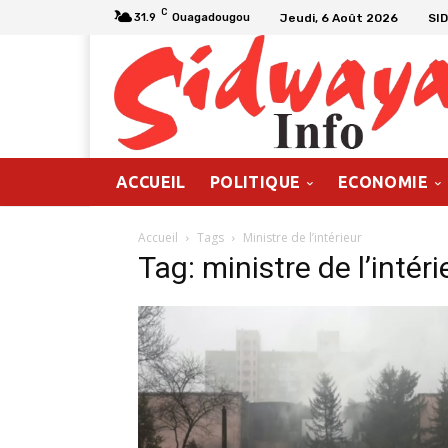
C
Jeudi, 6 Août 2026
SI
31.9
Ouagadougou
ACCUEIL
POLITIQUE
ECONOMIE
Accueil
Tags
Ministre de l’intérieur
Tag: ministre de l’intéri