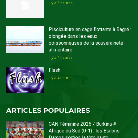
il y'a 3 heures
Pisciculture en cage flottante à Bagré :
plongée dans les eaux
poissonneuses de la souveraineté
alimentaire
il y'a 4 heures
Flash
il y'a 4 heures
ARTICLES POPULAIRES
CAN Féminine 2026 / Burkina #
Afrique du Sud (0-1) : les Etalons
Dames sorties la tête haute