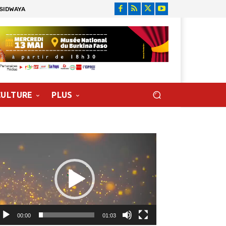
 SIDWAYA
CULTURE
PLUS
cteur
déo
00:00
01:03