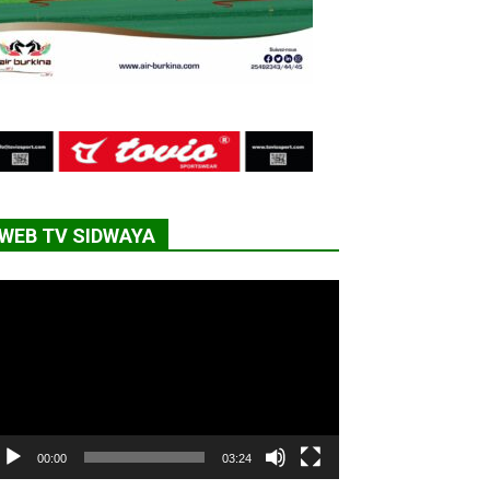
WEB TV SIDWAYA
cteur
déo
00:00
03:24