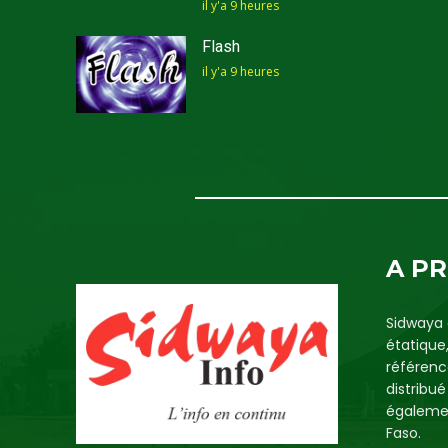
il y'a 9 heures
Flash
il y'a 9 heures
A P
Sidwaya 
étatique
référenc
distribu
égalemen
Faso.