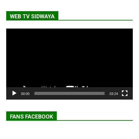
WEB TV SIDWAYA
Lecteur
vidéo
00:00
03:24
FANS FACEBOOK