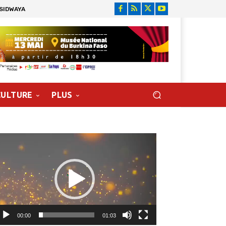
 SIDWAYA
CULTURE
PLUS
cteur
déo
00:00
01:03