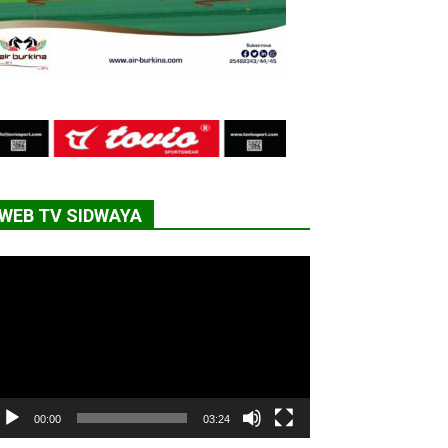
WEB TV SIDWAYA
cteur
déo
00:00
03:24