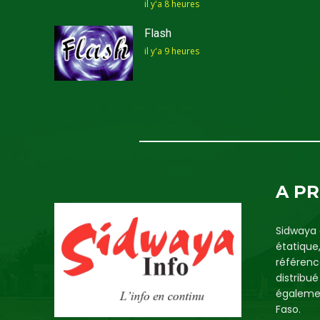
il y'a 8 heures
Flash
il y'a 9 heures
A P
Sidwaya 
étatique
référenc
distribu
égalemen
Faso.