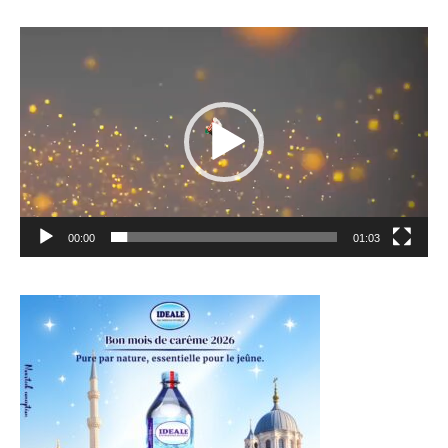
Lecteur
vidéo
00:00
01:03