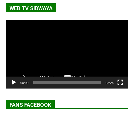
WEB TV SIDWAYA
Lecteur
vidéo
00:00
03:24
FANS FACEBOOK