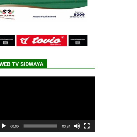
WEB TV SIDWAYA
cteur
déo
00:00
03:24