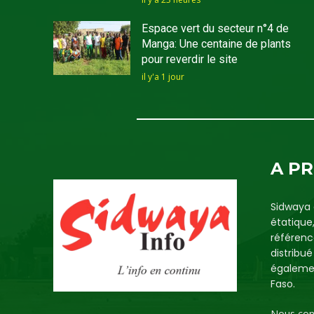
Espace vert du secteur n°4 de
Manga: Une centaine de plants
pour reverdir le site
il y'a 1 jour
A P
Sidwaya 
étatique
référenc
distribu
égalemen
Faso.
Nous con