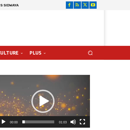
S SIDWAYA
CULTURE
PLUS
cteur
déo
00:00
01:03