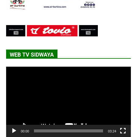
WEB TV SIDWAYA
Lecteur
vidéo
00:00
03:24