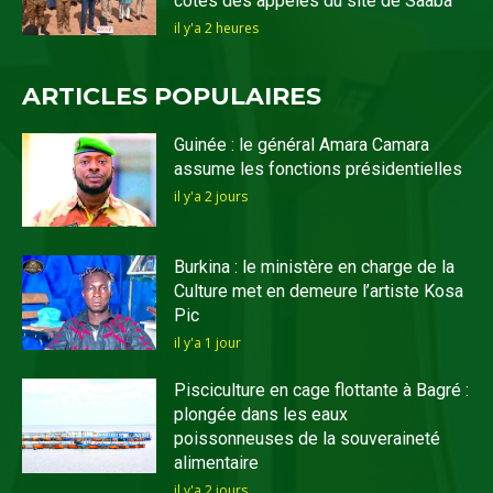
côtés des appelés du site de Saaba
il y'a 2 heures
ARTICLES POPULAIRES
Guinée : le général Amara Camara
assume les fonctions présidentielles
il y'a 2 jours
Burkina : le ministère en charge de la
Culture met en demeure l’artiste Kosa
Pic
il y'a 1 jour
Pisciculture en cage flottante à Bagré :
plongée dans les eaux
poissonneuses de la souveraineté
alimentaire
il y'a 2 jours