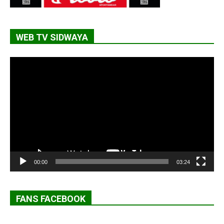
WEB TV SIDWAYA
Lecteur
vidéo
00:00
03:24
FANS FACEBOOK