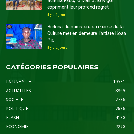
Burkina Faso, le Mali et le Niger
expriment leur profond regret
il y'a 1 jour
Burkina : le ministère en charge de la
Culture met en demeure l’artiste Kosa
Pic
il y'a 2 jours
CATÉGORIES POPULAIRES
LA UNE SITE
19531
ACTUALITES
8869
SOCIETE
7786
POLITIQUE
7686
FLASH
4180
ECONOMIE
2290