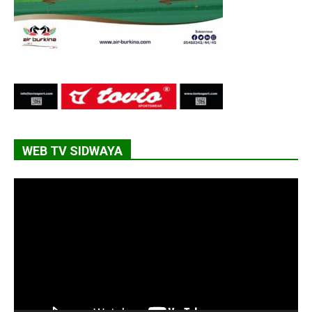
WEB TV SIDWAYA
Lecteur
vidéo