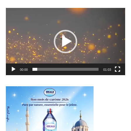
Lecteur
vidéo
00:00
01:03