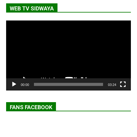
WEB TV SIDWAYA
Lecteur
vidéo
00:00
03:24
FANS FACEBOOK