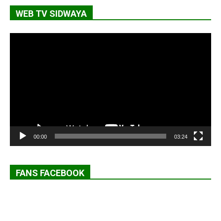
WEB TV SIDWAYA
Lecteur
vidéo
00:00
03:24
FANS FACEBOOK