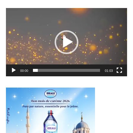
Lecteur
vidéo
00:00
01:03