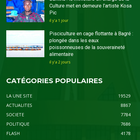
Culture met en demeure l’artiste Kosa
Pic
il y'a 1 jour
Pisciculture en cage flottante à Bagré :
plongée dans les eaux
poissonneuses de la souveraineté
alimentaire
il y'a 2 jours
CATÉGORIES POPULAIRES
LA UNE SITE
19529
ACTUALITES
8867
SOCIETE
7784
POLITIQUE
7686
FLASH
4178