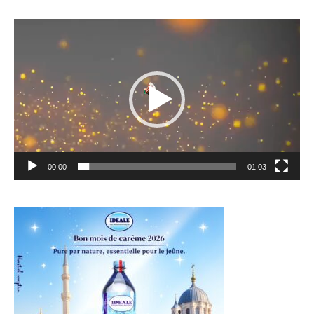
Lecteur
vidéo
00:00
01:03