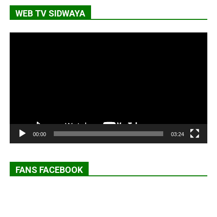
WEB TV SIDWAYA
Lecteur
vidéo
00:00
03:24
FANS FACEBOOK