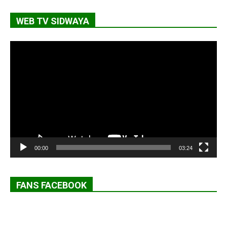
WEB TV SIDWAYA
Lecteur
vidéo
00:00
03:24
FANS FACEBOOK