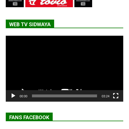
WEB TV SIDWAYA
Lecteur
vidéo
00:00
03:24
FANS FACEBOOK