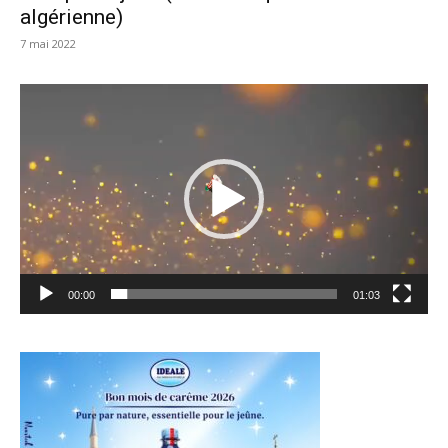
algérienne)
7 mai 2022
Lecteur
vidéo
00:00
01:03