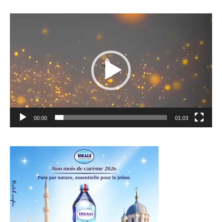
Lecteur
vidéo
00:00
01:03