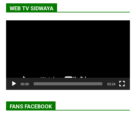
WEB TV SIDWAYA
Lecteur
vidéo
00:00
03:24
FANS FACEBOOK