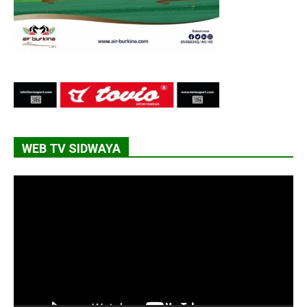
WEB TV SIDWAYA
Lecteur
vidéo