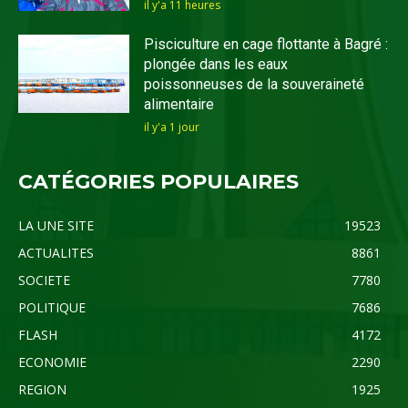
il y'a 11 heures
Pisciculture en cage flottante à Bagré :
plongée dans les eaux
poissonneuses de la souveraineté
alimentaire
il y'a 1 jour
CATÉGORIES POPULAIRES
LA UNE SITE
19523
ACTUALITES
8861
SOCIETE
7780
POLITIQUE
7686
FLASH
4172
ECONOMIE
2290
REGION
1925