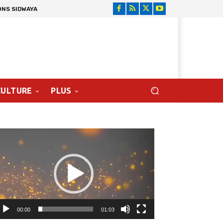
ONS SIDWAYA
CULTURE
PLUS
cteur
déo
00:00
01:03