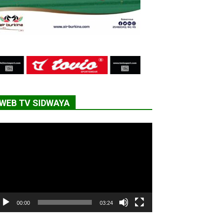
WEB TV SIDWAYA
cteur
déo
00:00
03:24