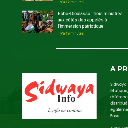
il y'a 12 minutes
Bobo-Dioulasso : trois ministres
aux côtés des appelés à
l’immersion patriotique
il y'a 18 minutes
A P
Sidwaya 
étatique
référenc
distribu
égalemen
Faso.
Nous con