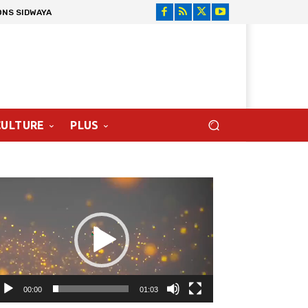
ONS SIDWAYA
CULTURE
PLUS
cteur
déo
00:00
01:03