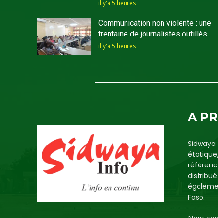
il y'a 5 heures
Communication non violente : une
trentaine de journalistes outillés
il y'a 5 heures
A P
Sidwaya 
étatique
référenc
distribu
égalemen
Faso.
Nous con