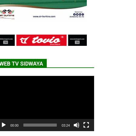
WEB TV SIDWAYA
cteur
déo
00:00
03:24