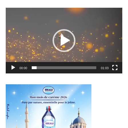
Lecteur
vidéo
00:00
01:03