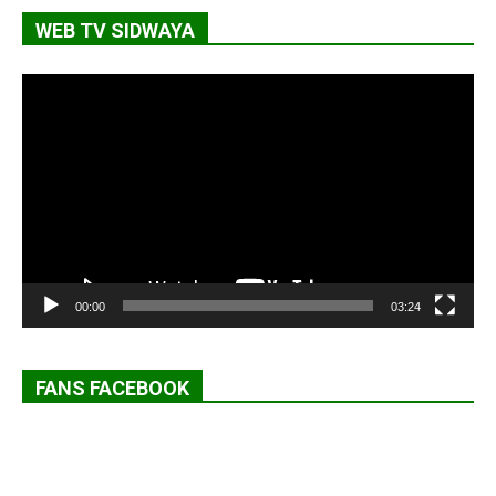
WEB TV SIDWAYA
Lecteur
vidéo
00:00
03:24
FANS FACEBOOK